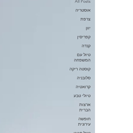
All Posts
אוסטריה
צרפת
יוון
קפריסין
קנדה
טיול עם
המשפחה
קוסטה ריקה
סלובניה
קרואטיה
טיולי טבע
ארצות
הברית
חופשה
עירונית