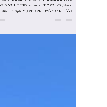
טיול אביב בשאמוני chamonix, מון בלאן nt
blanc, העיירה אנסי annecy ומסלולי טבע מיד
כללי : הרי האלפים הצרפתים, ממוקמים באזור
גיאוגרפי...