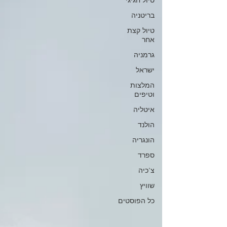
טיול חגיגי
בריטניה
טיול קצת
אחר
גרמניה
ישראל
המלצות
וטיפים
איטליה
הולנד
הונגריה
ספרד
צ'כיה
שוויץ
כל הפוסטים