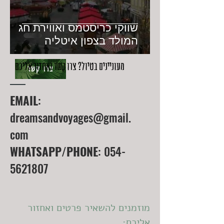
שווקי כריסטמס ואווירת חג
המולד בצפון איטליה
מעוניינים בטיול? צרו קשר ואחזור אליכם
צרו קשר
EMAIL
:
dreamsandvoyages@gmail.
com
WHATSAPP/PHONE
:
054-
5621807
מוזמנים להשאיר פרטים ואחזור
אליכם: