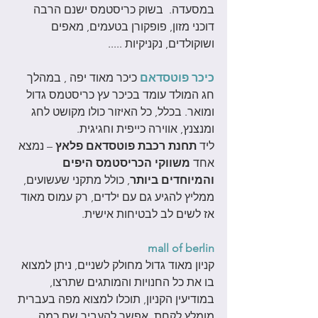
במסעדה.  בשוק כריסטמס ישנם הרבה 
דוכני מזון, פופקורן בטעמים, מאפים 
ושוקולדים, נקניקיות .....
כיכר פוטסדאם
כיכר מאוד יפה , במהלך 
חג המולד עומד בכיכר עץ כריסטמס גדול 
ומואר. בכלל, כל האיזור כולו מקושט לחג 
ומנצנץ, אווירה כייפית וחגיגית. 
ליד 
תחנת רכבת פוטסדאם פלאץ 
– נמצא 
אחד 
משווקי הכריסטמס היפים 
והמיוחדים ביותר
, כולל מתקני שעשועים, 
ממליץ להגיע גם עם ילדים, רק עמוס מאוד 
אז לשים לב לבטיחות אישית.   
mall of berlin
קניון מאוד גדול מחולק לשניים, ניתן למצוא 
בו את כל החנויות והמותגים שתרצו, 
במודיעין הקניון, תוכלו למצוא מפה בעברית 
מומלץ לקחת. אפשר להעביר שם כמה 