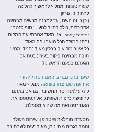
שעות טובות. ממליץ להמשיך בהליכה 
לרחוב בן גוריון 
( כן כן זה השם ),עד למבנה מרשים מבחינה 
אדריכלית, כולל בתי קולנוע - "סוני סנטר" 
sony center , אני מאוד אהבתי את המקום 
ובחג המולד הכל מואר ויפה מאוד.
כל איזור מול אוף ברלין מאוד נחמד וממש 
חובה מבחינת ביקור בעיר ( בטח אם 
הגעתם בפעם הראשונה):  
שער ברנדנבורג
, 
האנדרטה ליהודי 
אירופה שנרצחו בשואה
 ממליץ מאוד 
להגיע לאנדרטה החשובה, גם אם באתם 
לחופשת כייפית ושופינג, אל תפספסו את 
האנדרטה ואת מה שהיא מסמלת.
מסעדה מומלצת 
פיטר פן
. שירות מעולה 
והמבורגרים מצויינים, מאוד נעים לשבת בה 