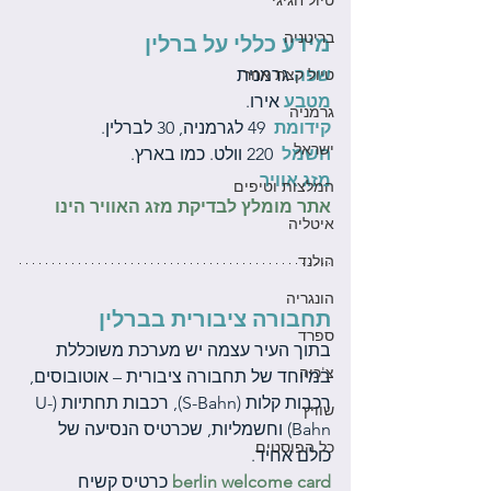
טיול חגיגי
בריטניה
מידע כללי על ברלין 
שפה
טיול קצת אחר
 גרמנית
מטבע
 אירו.
גרמניה
קידומת
49 לגרמניה, 30 לברלין.
ישראל
חשמל
220 וולט. כמו בארץ.
מזג אוויר
המלצות וטיפים
אתר מומלץ לבדיקת מזג האוויר הינו
איטליה
הולנד
הונגריה
תחבורה ציבורית בברלין
ספרד
בתוך העיר עצמה יש מערכת משוכללת 
צ'כיה
במיוחד של תחבורה ציבורית – אוטובוסים, 
רכבות קלות (S-Bahn), רכבות תחתיות (U-
שוויץ
Bahn) וחשמליות, שכרטיס הנסיעה של 
כל הפוסטים
כולם אחיד. 
berlin welcome card
כרטיס קשיח 