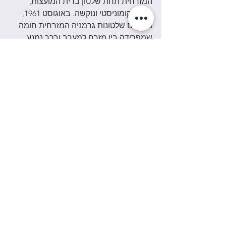
המזרחית תחת שלטון ברית המועצות, 
שלטון קומוניסטי ונוקשה. באוגוסט 1961, 
מקימים שלטונות גרמניה המזרחית חומה 
שמפרידה בין מזרח למערב ובכך נמנע 
המעבר בין חלקי העיר, החומה מהווה את 
הסמל הבולט ביותר למלחמה הקרה. 
בנובמבר 1989, בעקבות הודעה של 
המשטר, מתחילים האזרחים בהרס החומה 
וביציאה לעבר עתיד חדש וטוב יותר. 
כשנה 
לאחר נפילת החומה, ב-3 באוקטובר 
1990, התאחדו שתי הגרמניות למדינה 
אחת שבירתה היא ברלין.
 העיר עסקה 
בבנייה ושיפוץ חלקים הסטוריים וחושבים , 
כמו גם הקמת הרבה אנדרטאות ומוזיאונים 
להנצחת השואה וגורל העם היהודי. 
המשמעות של פרק ההסטוריה בברלין, הוא 
שניתן לראות בכל רחבי העיר התייחסות 
לעברה גם במלחמת העולם השנייה וגם 
במלחמה הקרה, בין אם תחליטו לבקר 