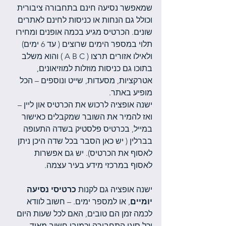
שמאפשר נסיעה חינם בתחבורה ציבורית 
וכולל גם הנחות או כניסות לחינם לאתרים 
שונים. הכרטיס מגיע בכמה אופנים ומחירו 
תלוי במספר הימים שרוצים ( עד 6 ימים) 
ולאילו אזורים תרצו ( A B C ) והוא משלב 
בתוכו גם כניסות מוזלות למוזיאונים, 
אטרקציות, מסעדות, שייט ונוספים – הכל 
מופיע באתר. 
ישנה אופציה לרכוש את הכרטיס און ליין – 
ואז להמיר את השובר שמקבלים כאישור 
במייל, בכרטיס פלסטיק בשדה התעופה 
בברלין ( יש כאן הסבר בכל שדה היכן ניתן 
לאסוף את הכרטיס). יש גם אפשרות 
לאסוף במרכזי מידע בעיר עצמה. 
ישנה אופציה גם לקנות 
כרטיסי נסיעה 
יומיים
, או למספר ימים. – חשוב לוודא 
לכמה זמן הם טובים, האם לכל שעות היום 
וכל סוגי התחבורה וכמובן חשוב מאוד 