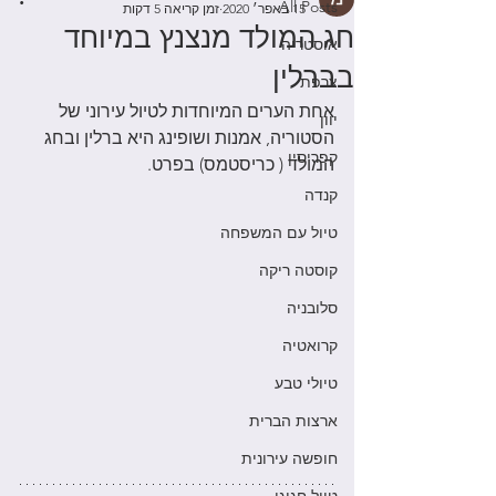
All Posts
15 באפר׳ 2020
זמן קריאה 5 דקות
חג המולד מנצנץ במיוחד
אוסטריה
בברלין
צרפת
אחת הערים המיוחדות לטיול עירוני של 
יוון
הסטוריה, אמנות ושופינג היא ברלין ובחג 
קפריסין
המולד ( כריסטמס) בפרט.
קנדה
טיול עם המשפחה
קוסטה ריקה
סלובניה
קרואטיה
טיולי טבע
ארצות הברית
חופשה עירונית