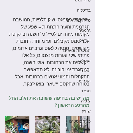
טיול חגיגי
בריטניה
שוק ואדי ניסנאס, שוק תלפיות, המושבה 
טיול קצת אחר
הגרמנית והעיר התחתית – שפע של 
גרמניה
מקומות מיוחדים לטייל כל השנה ובתקופת 
ישראל
הכריסמס מקבלים יופי מיוחד, רחובות 
מקושטים, סנטה קלאוס וגרביים אדומים, 
המלצות וטיפים
פתיתי שלג ואורות מנצנצים, כל אלו 
איטליה
מקשטים את הרחובות. אולי השנה, 
במסגרת ימי קורונה, לא תתאפשר 
הולנד
התקהלות והמוני אנשים ברחובות, אבל 
הונגריה
בטוחה שהקסם יישאר. בואו לבקר.
ספרד
מה יש בה בחיפה ששובה את הלב החל 
צ'כיה
מהרגע הראשון ?
שוויץ
כל הפוסטים