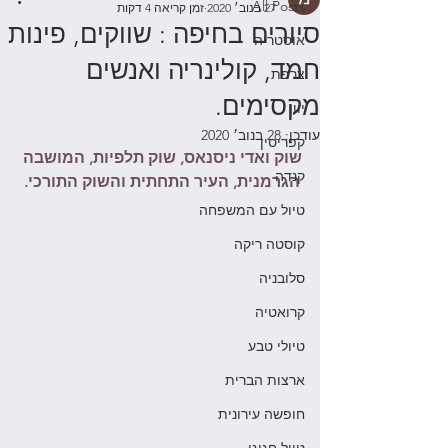
All Posts
27 בנוב׳ 2020
זמן קריאה 4 דקות
סיורים בחיפה : שווקים, פינות
אוסטריה
חמד, קולינריה ואנשים
צרפת
מקסימים.
יוון
עודכן:
28 בנוב׳ 2020
קפריסין
שוק ואדי ניסנאס, שוק תלפיות, המושבה 
קנדה
הגרמנית, העיר התחתית והשוק התורכי. 
טיול עם המשפחה
קוסטה ריקה
סלובניה
קרואטיה
טיולי טבע
ארצות הברית
חופשה עירונית