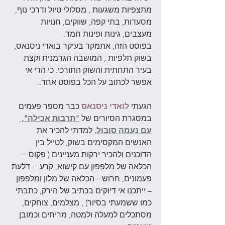
מתצפיות משגעות , מסלולי טיול ודרכי נוף, 
מסעדות, בתי קפה, שווקים, חנויות 
מעצבים, גינות ופינות חמד. 
בפוסט הזה, אתמקד בעיקר בואדי ניסנאס, 
בשוק תלפיות , המושבה הגרמנית וקצת 
בעיר התחתית והשוק התורכי. כי הרי אי 
אפשר לכתוב על הכל בפוסט אחד..
הגעתי 
לואדי ניסנאס
 כבר מספר פעמים 
במסגרת הסיורים של 
"תרבות אכילה", 
עם נעמה סובול.
 למדתי להכיר את 
האנשים המקסימים בשוק, לטייל בין 
הדוכנים ולהכיר ירקות מעניינים ( פקוס = 
הכלאה של מלפפון עם קישוא, קרע = דלעת 
פעמונים, חרוש= הכלאה של מלון ומלפפון 
– ייתכנו אי דיוקים בכתיב של הירק, כתבתי 
כמו ששמעתי בסיור) , מצלמים, צוחקים, 
מסתכלים למעלה ולמטה, מריחים וכמובן 