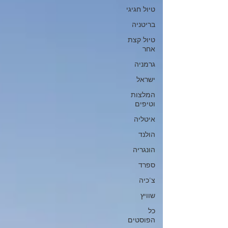
טיול חגיגי
בריטניה
טיול קצת
אחר
גרמניה
ישראל
המלצות
וטיפים
איטליה
הולנד
הונגריה
ספרד
צ'כיה
שוויץ
כל
הפוסטים