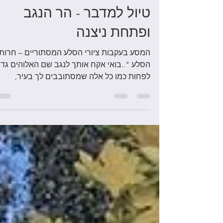
מירב טלמור קשי
20 במרץ 2021
זמן קריאה 6 דקות
טיול למדבר - הר הנגב
ופתחת ניצנה
המסע בעקבות ציורי הסלע המסתוריים – חרות
הסלע "..בואי אקח אותך לנגב שם האלוהים גדו
לפחות כמו כל אלה שמסתובבים לך בעיר,
ומבטיחים הבטחות....