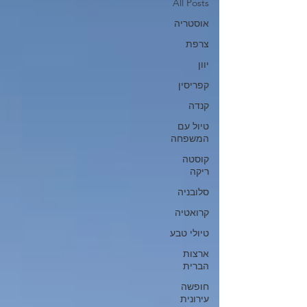
All Posts
אוסטריה
צרפת
יוון
קפריסין
קנדה
טיול עם
המשפחה
קוסטה
ריקה
סלובניה
קרואטיה
טיולי טבע
ארצות
הברית
חופשה
עירונית